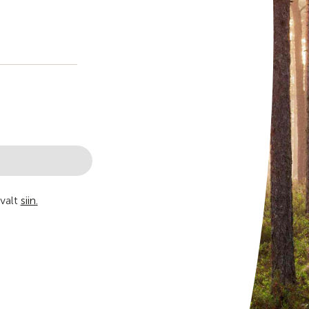
avalt
siin.