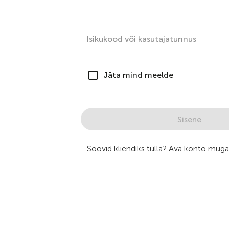
Isikukood või kasutajatunnus
Jäta mind meelde
Sisene
Soovid kliendiks tulla? Ava konto mug